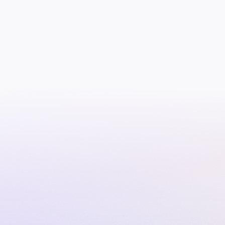
Nimi
Sähköposti
Aihe
Viesti
Lähetä