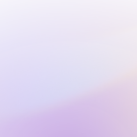
Yhteystiedot
info@salojazz.fi
+358 44 230 5219