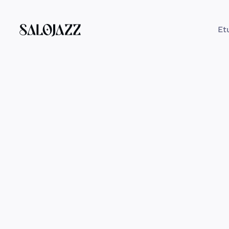
Et
27.9.2025 klo 14.00
Musine, 
Horninkatu 17
Liput Vapaa pääsy