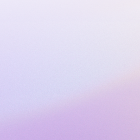
Yhteystiedot
info@salojazz.fi
+358 44 230 5219
Yhteydenottolomake
Y-tunnus: 25020403