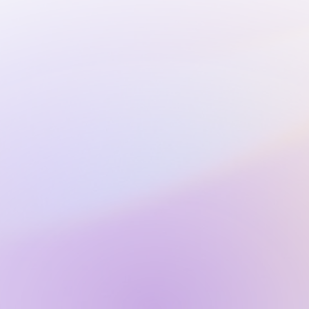
info@salojazz.fi
Yhteystiedot
info@salojazz.fi
+358 44 230 5219
Yhteydenottolomake
Y-tunnus: 25020403